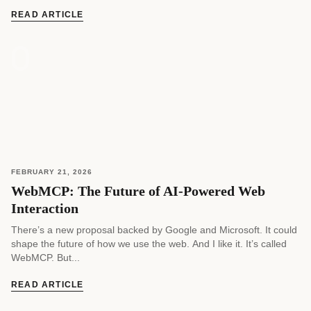
个话题。 首先，我会解释这项技术是什么。 然后，我们将看看未来
哪些与人工智能相关的职位需求最高。 接着，我们会讨论当前人们
READ ARTICLE
对人工智能的普遍想法、担忧和可能的情景。 之后，我们将分析受
影响最大和最小的工作。 最后，我会给出一些简单的建议，告诉你
如何应对这场技术变革，以及绝对不能做什么。 揭开技术面纱：自
动化与人工智能 为了更好地理解这个主题，我将通过一个图表来解
释。 让我们一步步来，最终每个人都可以形成自己的个人看法。
graph TD; A[技术影响] --> B(自动化); A --> C(人工智能); B -->
B1(重复性任务软件); B --> B2(机器人技术);...
FEBRUARY 21, 2026
WebMCP: The Future of AI-Powered Web
Interaction
There’s a new proposal backed by Google and Microsoft. It could
shape the future of how we use the web. And I like it. It’s called
WebMCP. But...
READ ARTICLE