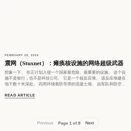
FEBRUARY 20, 2026
震网（Stuxnet）：瘫痪核设施的网络超级武器
想象一下。 你正计划入侵一个国家最危险、最重要的设施。 这个设
施不是银行，也不是科技公司。 它是一个核反应堆。 该反应堆建在
地下数十米深处。 四周环绕着防导弹的混凝土墙。 由军队和防空炮
严密保护。 但作为一名黑客，你面临的最大障碍，那个让入侵在技
术上变得不可能的障碍是： 这个反应堆完全没有连接到互联网。 没
READ ARTICLE
有接入的网线，也没有输出的网线。 甚至禁止使用 Wi-Fi 网络。 智
能手机也禁止带入。 操作反应堆的设备与外部世界完全隔离。 根据
所有网络安全法则以及我们在渗透测试中学到的一切： 如果没有网
络连接，就不可能远程入侵目标。 但在 2010 年，世界从一场网络
Previous
Next
Page 1 of 9
噩梦中惊醒，这场噩梦永远地改变了游戏规则。 一个计算机病毒，
仅仅几行代码，就成功穿越了围墙，绕过了军队，渗透了隔离的系